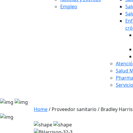
Empleo
Sal
Sal
En
cró
Atenció
Salud M
Pharma
Servici
Home
/
Proveedor sanitario
/
Bradley Harri