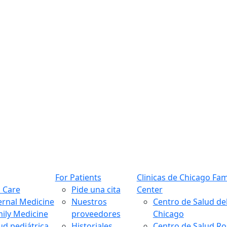
For Patients
Clinicas de Chicago Fam
 Care
Pide una cita
Center
ernal Medicine
Nuestros
Centro de Salud de
ily Medicine
proveedores
Chicago
ud pediátrica
Historiales
Centro de Salud R