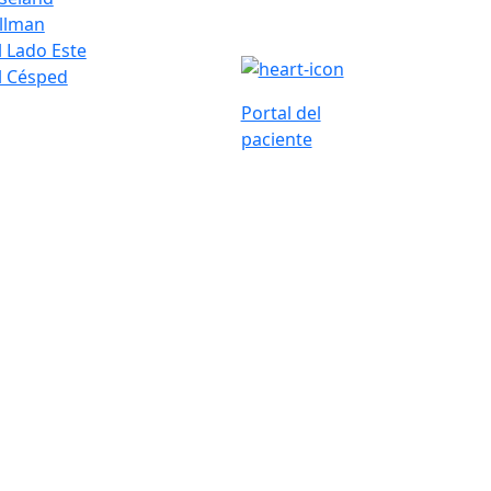
ullman
l Lado Este
l Césped
Portal del
paciente