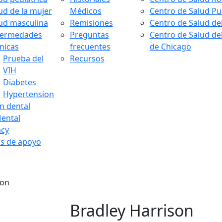
ud de la mujer
Médicos
Centro de Salud P
ud masculina
Remisiones
Centro de Salud de
fermedades
Preguntas
Centro de Salud de
nicas
frecuentes
de Chicago
Prueba del
Recursos
VIH
Diabetes
Hypertension
n dental
ental
cy
os de apoyo
son
Bradley Harrison