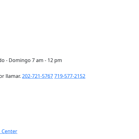
ado - Domingo 7 am - 12 pm
or llamar.
202-721-5767
719-577-2152
h Center