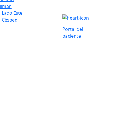
ullman
l Lado Este
l Césped
Portal del
paciente