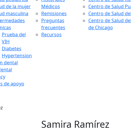
ud de la mujer
Médicos
Centro de Salud P
ud masculina
Remisiones
Centro de Salud de
fermedades
Preguntas
Centro de Salud de
nicas
frecuentes
de Chicago
Prueba del
Recursos
VIH
Diabetes
Hypertension
n dental
ental
cy
os de apoyo
ez
Samira Ramírez