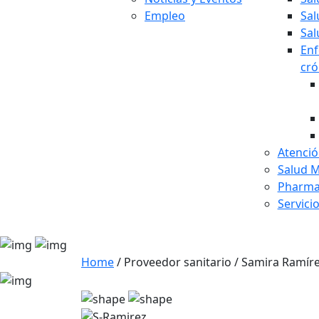
Empleo
Sal
Sal
En
cró
Atenció
Salud M
Pharma
Servici
Home
/
Proveedor sanitario
/
Samira Ramír