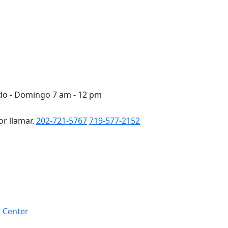
ado - Domingo 7 am - 12 pm
or llamar.
202-721-5767
719-577-2152
h Center