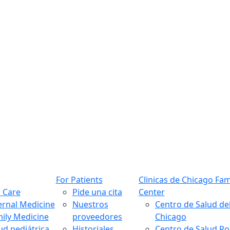
For Patients
Clinicas de Chicago Fam
 Care
Pide una cita
Center
ernal Medicine
Nuestros
Centro de Salud de
ily Medicine
proveedores
Chicago
ud pediátrica
Historiales
Centro de Salud R